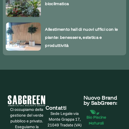
bioclimatica
Allestimento hall di nuovi uffici con le
piante: benessere, estetica e
produttività
Nuovo Brand
by SabGreen:
Contatti
Ci occupiamo della
Sede Legale:
via
gestione del verde
Monte Grappa 17,
pubblico e privato.
21049 Tradate (VA)
Eseguiamo la