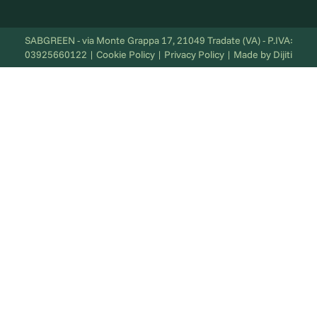
SABGREEN - via Monte Grappa 17, 21049 Tradate (VA) - P.IVA:
03925660122 | Cookie Policy | Privacy Policy | Made by Dijiti