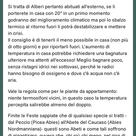
Si tratta di Alberi pertanto abituati all’esterno, se li
porterete in casa con 20° in un primo momento
godranno del miglioramento climatico ma poi lo sbalzo
termico al ritorno fuori li potrà destabilizzare e mettere
in crisi.
Il consiglio è di tenerli il meno possibile in casa (non più
di otto giorni) e poi riportarli fuori. L’aumento di
temperatura in casa potrebbe richiedere una bagnatura
ulteriore ma attenti all’eccesso! Meglio bagnare poco,
senza ristagni idrici nei sottovasi, perché le radici
hanno bisogno di ossigeno e dove c’è acqua non c’è
aria.
Vale la regola come per le piante da appartamento:
niente termosifoni vicini, in questo caso la temperatura
percepita salirebbe almeno del doppio.
Finite le Feste sappiate che di qualsiasi specie si tratti -
dal Peccio (Picea Abies) all’Abete del Caucaso (Abies
Nordmanniana)- questi sono Abeti e come tali soffrono
di gigantismo, ovvero che, chi più chi meno, nel giro di