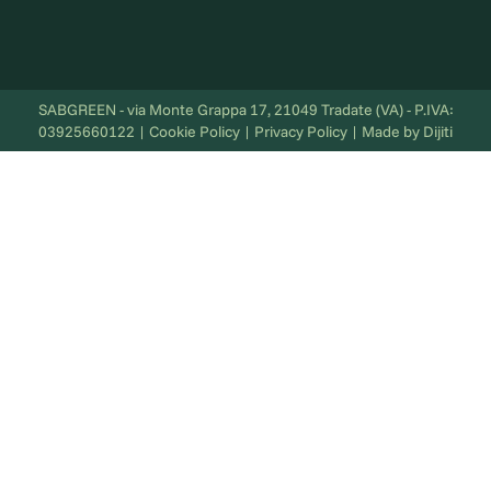
SABGREEN - via Monte Grappa 17, 21049 Tradate (VA) - P.IVA:
03925660122 | Cookie Policy | Privacy Policy | Made by Dijiti