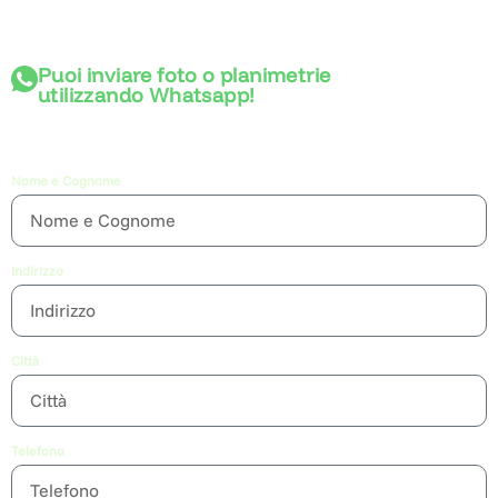
+39 324 8916312
Puoi inviare foto o planimetrie
utilizzando Whatsapp!
Per biopiscine e biolaghi contattare:
+39 345 7706024
Nome e Cognome
Indirizzo
Città
Telefono