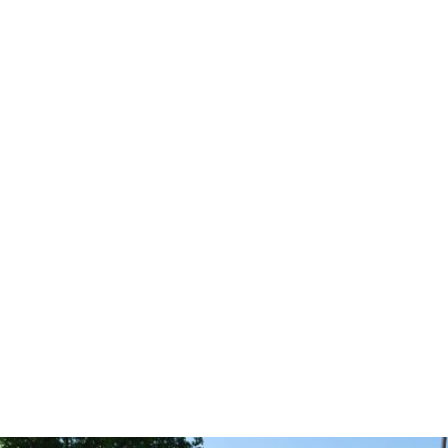
Costruzione giardini
Da anni concentriamo i nostri sforzi per garantire la
massima professionalità e competenza possibile nella
fase progettuale e di realizzazione di un
nuovo
giardino
. Ogni anno investiamo nella formazione
professionale e scegliamo solo materiali innovativi e
tecniche operative a basso impatto ambientale.
Crediamo che il giardino debba essere concepito
come uno spazio godibile e fruibile che sia in grado,
con le giuste scelte progettuali, di regolare
autonomamente i propri equilibri e che possa ospitare
flora e fauna autoctona. Applichiamo le nuove
tecnologie ai nostri
giardini
per renderli il più
automatizzati possibile e sgravare i nostri clienti dalle
operazioni di manutenzione ordinaria
.