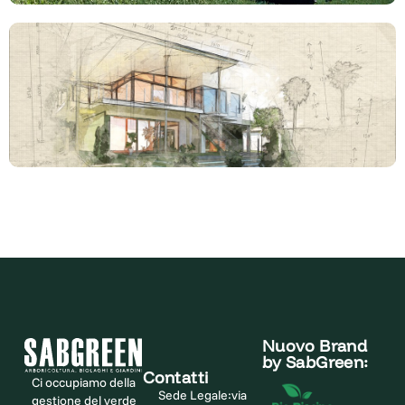
Robot rasaerba automatici
Progettazione giardini
Nuovo Brand
by SabGreen:
Contatti
Ci occupiamo della
Sede Legale:
via
gestione del verde