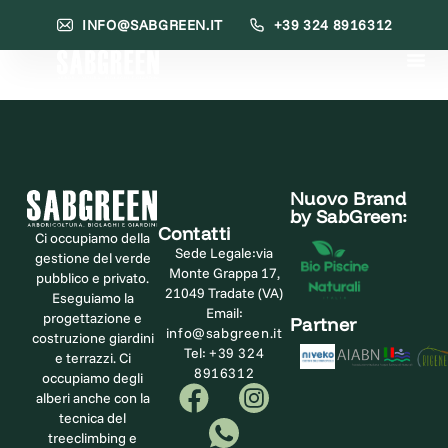
INFO@SABGREEN.IT
+39 324 8916312
Nuovo Brand
by SabGreen:
Contatti
Ci occupiamo della
Sede Legale:
via
gestione del verde
Monte Grappa 17,
pubblico e privato.
21049 Tradate (VA)
Eseguiamo la
Email:
progettazione e
Partner
info@sabgreen.it
costruzione giardini
Tel:
+39 324
e terrazzi. Ci
8916312
occupiamo degli
alberi anche con la
tecnica del
treeclimbing e