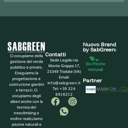
Nuovo Brand
by SabGreen:
Contatti
Ci occupiamo della
Sede Legale:
via
gestione del verde
Monte Grappa 17,
pubblico e privato.
21049 Tradate (VA)
Eseguiamo la
Email:
progettazione e
Partner
info@sabgreen.it
costruzione giardini
Tel:
+39 324
e terrazzi. Ci
8916312
occupiamo degli
alberi anche con la
tecnica del
treeclimbing e
inoltre realizziamo
piscine naturali e