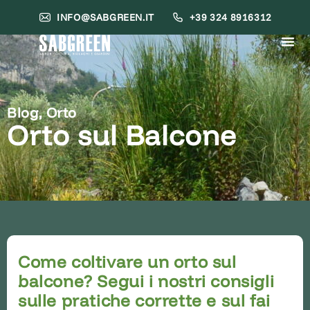
INFO@SABGREEN.IT
+39 324 8916312
Blog
,
Orto
Orto sul Balcone
Come coltivare un orto sul
balcone? Segui i nostri consigli
sulle pratiche corrette e sul fai